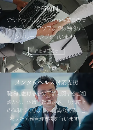
​労務顧問​
労使トラブルの予防から従業員のモ
チベーションアップまで総合的なコ
ンサルティングを行います。
詳細はこちら
​メンタルヘルス対応支援
職場における心の不調に関するご相
談から、休職・復職対応、再発防止
の体制づくりまで、企業の実情に合
わせた労務管理支援を行います。